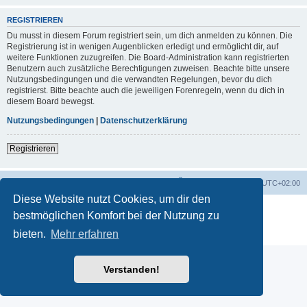
REGISTRIEREN
Du musst in diesem Forum registriert sein, um dich anmelden zu können. Die
Registrierung ist in wenigen Augenblicken erledigt und ermöglicht dir, auf
weitere Funktionen zuzugreifen. Die Board-Administration kann registrierten
Benutzern auch zusätzliche Berechtigungen zuweisen. Beachte bitte unsere
Nutzungsbedingungen und die verwandten Regelungen, bevor du dich
registrierst. Bitte beachte auch die jeweiligen Forenregeln, wenn du dich in
diesem Board bewegst.
Nutzungsbedingungen
|
Datenschutzerklärung
Registrieren
Startseite
Foren-Übersicht
Alle Zeiten sind
UTC+02:00
Diese Website nutzt Cookies, um dir den
Powered by
phpBB
® Forum Software © phpBB Limited
bestmöglichen Komfort bei der Nutzung zu
Deutsche Übersetzung durch
phpBB.de
bieten.
Mehr erfahren
Datenschutz
|
Nutzungsbedingungen
Verstanden!