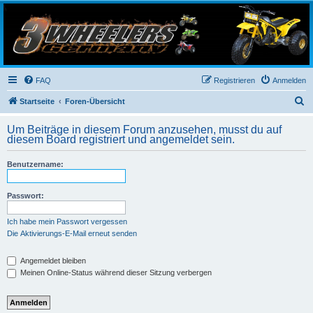
3-Wheelers Germany
Honda, Yamaha, Kawasaki Trike
FAQ
Registrieren
Anmelden
S
Startseite
Foren-Übersicht
u
Um Beiträge in diesem Forum anzusehen, musst du auf
c
diesem Board registriert und angemeldet sein.
h
Benutzername:
e
Passwort:
Ich habe mein Passwort vergessen
Die Aktivierungs-E-Mail erneut senden
Angemeldet bleiben
Meinen Online-Status während dieser Sitzung verbergen