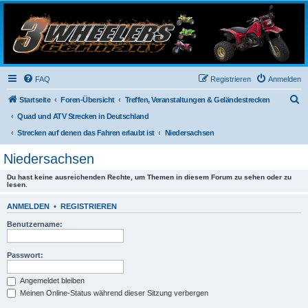
3-Wheelers Germany
Honda, Yamaha, Kawasaki Trike
FAQ
Registrieren
Anmelden
S
Startseite
Foren-Übersicht
Treffen, Veranstaltungen & Geländestrecken
u
Quad und ATV Strecken in Deutschland
c
Strecken auf denen das Fahren erlaubt ist
Niedersachsen
h
Niedersachsen
e
Du hast keine ausreichenden Rechte, um Themen in diesem Forum zu sehen oder zu
lesen.
ANMELDEN
•
REGISTRIEREN
Benutzername:
Passwort:
Angemeldet bleiben
Meinen Online-Status während dieser Sitzung verbergen