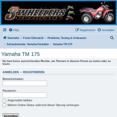
3-Wheelers Germany
Honda, Yamaha, Kawasaki Trike
FAQ
Registrieren
Anmelden
S
Startseite
Foren-Übersicht
Probleme, Tuning & Umbauten
u
Schrauberecke: Yamaha Dreiräder
Yamaha TM 175
c
Yamaha TM 175
h
Du hast keine ausreichenden Rechte, um Themen in diesem Forum zu sehen oder zu
e
lesen.
ANMELDEN
•
REGISTRIEREN
Benutzername:
Passwort:
Angemeldet bleiben
Meinen Online-Status während dieser Sitzung verbergen