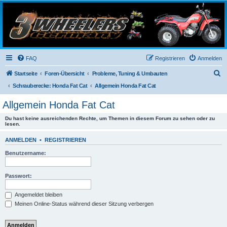
3-Wheelers Germany
Honda, Yamaha, Kawasaki Trike
FAQ
Registrieren
Anmelden
S
Startseite
Foren-Übersicht
Probleme, Tuning & Umbauten
u
Schrauberecke: Honda Fat Cat
Allgemein Honda Fat Cat
c
Allgemein Honda Fat Cat
h
Du hast keine ausreichenden Rechte, um Themen in diesem Forum zu sehen oder zu
e
lesen.
ANMELDEN
•
REGISTRIEREN
Benutzername:
Passwort:
Angemeldet bleiben
Meinen Online-Status während dieser Sitzung verbergen