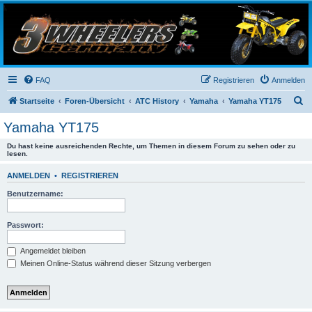
3-Wheelers Germany
Honda, Yamaha, Kawasaki Trike
FAQ
Registrieren
Anmelden
S
Startseite
Foren-Übersicht
ATC History
Yamaha
Yamaha YT175
u
Yamaha YT175
c
Du hast keine ausreichenden Rechte, um Themen in diesem Forum zu sehen oder zu
h
lesen.
e
ANMELDEN
•
REGISTRIEREN
Benutzername:
Passwort:
Angemeldet bleiben
Meinen Online-Status während dieser Sitzung verbergen