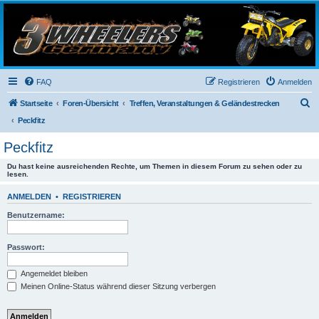
3-Wheelers Germany
Honda, Yamaha, Kawasaki Trike
FAQ
Registrieren
Anmelden
S
Startseite
Foren-Übersicht
Treffen, Veranstaltungen & Geländestrecken
u
Peckfitz
c
Peckfitz
h
Du hast keine ausreichenden Rechte, um Themen in diesem Forum zu sehen oder zu
e
lesen.
ANMELDEN
•
REGISTRIEREN
Benutzername:
Passwort:
Angemeldet bleiben
Meinen Online-Status während dieser Sitzung verbergen