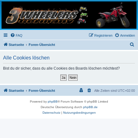
3-Wheelers Germany
Honda, Yamaha, Kawasaki Trike
FAQ
Registrieren
Anmelden
S
Startseite
Foren-Übersicht
u
Alle Cookies löschen
c
h
Bist du dir sicher, dass du alle Cookies des Boards löschen möchtest?
e
Startseite
Foren-Übersicht
Alle Zeiten sind
UTC+02:00
Powered by
phpBB
® Forum Software © phpBB Limited
Deutsche Übersetzung durch
phpBB.de
Datenschutz
|
Nutzungsbedingungen