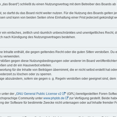
„das Board“) schließt du einen Nutzungsvertrag mit dem Betreiber des Boards ab (
 so darfst du das Board nicht weiter nutzen. Für die Nutzung des Boards gelten jew
sen und kann von beiden Seiten ohne Einhaltung einer Frist jederzeit gekündigt w
ber ein einfaches, zeitlich und räumlich unbeschränktes und unentgeltliches Recht
auch nach Kündigung des Nutzungsvertrages bestehen.
ine Inhalte enthält, die gegen geltendes Recht oder die guten Sitten verstoßen. Du 
 zu verwenden.
erstößen gegen diese Nutzungsbedingungen oder anderer im Board veröffentlichte
ßen und dir ein Hausverbot erteilen.
ortung für die Inhalte von Beiträgen übernimmt, die er nicht selbst erstellt hat od
jederzeit zu löschen oder zu sperren.
räge abzuändern, sofern sie gegen o. g. Regeln verstoßen oder geeignet sind, dem
 unter der „
GNU General Public License v2
“ (GPL) bereitgestellten Foren-Soft
tschsprachige Community unter
www.phpbb.de
zur Verfügung gestellt. Beide habe
g der Software für bestimmte Zwecke nicht untersagen oder auf Inhalte fremder F