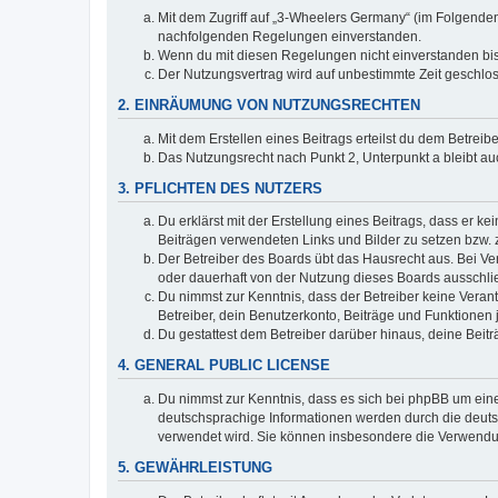
Mit dem Zugriff auf „3-Wheelers Germany“ (im Folgenden 
nachfolgenden Regelungen einverstanden.
Wenn du mit diesen Regelungen nicht einverstanden bist,
Der Nutzungsvertrag wird auf unbestimmte Zeit geschlos
2. EINRÄUMUNG VON NUTZUNGSRECHTEN
Mit dem Erstellen eines Beitrags erteilst du dem Betrei
Das Nutzungsrecht nach Punkt 2, Unterpunkt a bleibt 
3. PFLICHTEN DES NUTZERS
Du erklärst mit der Erstellung eines Beitrags, dass er ke
Beiträgen verwendeten Links und Bilder zu setzen bzw.
Der Betreiber des Boards übt das Hausrecht aus. Bei V
oder dauerhaft von der Nutzung dieses Boards ausschlie
Du nimmst zur Kenntnis, dass der Betreiber keine Verantw
Betreiber, dein Benutzerkonto, Beiträge und Funktionen 
Du gestattest dem Betreiber darüber hinaus, deine Beit
4. GENERAL PUBLIC LICENSE
Du nimmst zur Kenntnis, dass es sich bei phpBB um eine
deutschsprachige Informationen werden durch die deu
verwendet wird. Sie können insbesondere die Verwendun
5. GEWÄHRLEISTUNG