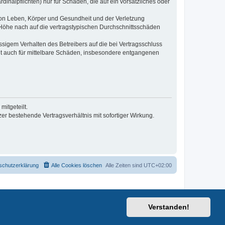
inalpflichten) nur für Schäden, die auf ein vorsätzliches oder
von Leben, Körper und Gesundheit und der Verletzung
r Höhe nach auf die vertragstypischen Durchschnittsschäden
sigem Verhalten des Betreibers auf die bei Vertragsschluss
lt auch für mittelbare Schäden, insbesondere entgangenen
itgeteilt.
r bestehende Vertragsverhältnis mit sofortiger Wirkung.
schutzerklärung
Alle Cookies löschen
Alle Zeiten sind
UTC+02:00
Verstanden!