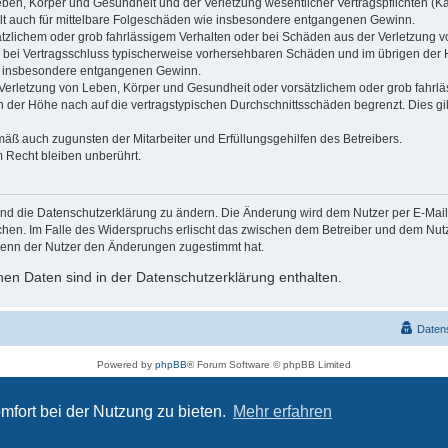
ben, Körper und Gesundheit und der Verletzung wesentlicher Vertragspflichten (Kard
gilt auch für mittelbare Folgeschäden wie insbesondere entgangenen Gewinn.
ätzlichem oder grob fahrlässigem Verhalten oder bei Schäden aus der Verletzung 
 die bei Vertragsschluss typischerweise vorhersehbaren Schäden und im übrigen de
wie insbesondere entgangenen Gewinn.
erletzung von Leben, Körper und Gesundheit oder vorsätzlichem oder grob fahrläs
der Höhe nach auf die vertragstypischen Durchschnittsschäden begrenzt. Dies gi
mäß auch zugunsten der Mitarbeiter und Erfüllungsgehilfen des Betreibers.
 Recht bleiben unberührt.
und die Datenschutzerklärung zu ändern. Die Änderung wird dem Nutzer per E-Mail m
chen. Im Falle des Widerspruchs erlischt das zwischen dem Betreiber und dem Nutze
wenn der Nutzer den Änderungen zugestimmt hat.
en Daten sind in der Datenschutzerklärung enthalten.
Daten
Powered by
phpBB
® Forum Software © phpBB Limited
Deutsche Übersetzung durch
phpBB.de
Datenschutz
|
Nutzungsbedingungen
mfort bei der Nutzung zu bieten.
Mehr erfahren