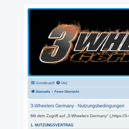
3-Wheelers Germany
Honda, Yamaha, Kawasaki Trike
Schnellzugriff
FAQ
Startseite
Foren-Übersicht
3-Wheelers Germany - Nutzungsbedingungen
Mit dem Zugriff auf „3-Wheelers Germany“ („https://3
1. NUTZUNGSVERTRAG