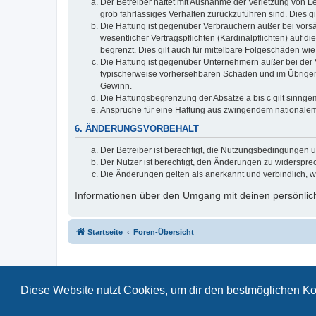
Der Betreiber haftet mit Ausnahme der Verletzung von Le
grob fahrlässiges Verhalten zurückzuführen sind. Dies 
Die Haftung ist gegenüber Verbrauchern außer bei vors
wesentlicher Vertragspflichten (Kardinalpflichten) auf
begrenzt. Dies gilt auch für mittelbare Folgeschäden 
Die Haftung ist gegenüber Unternehmern außer bei der V
typischerweise vorhersehbaren Schäden und im Übrigen 
Gewinn.
Die Haftungsbegrenzung der Absätze a bis c gilt sinnge
Ansprüche für eine Haftung aus zwingendem nationalem
6. ÄNDERUNGSVORBEHALT
Der Betreiber ist berechtigt, die Nutzungsbedingungen 
Der Nutzer ist berechtigt, den Änderungen zu widerspre
Die Änderungen gelten als anerkannt und verbindlich, 
Informationen über den Umgang mit deinen persönlich
Startseite
Foren-Übersicht
Diese Website nutzt Cookies, um dir den bestmöglichen Ko