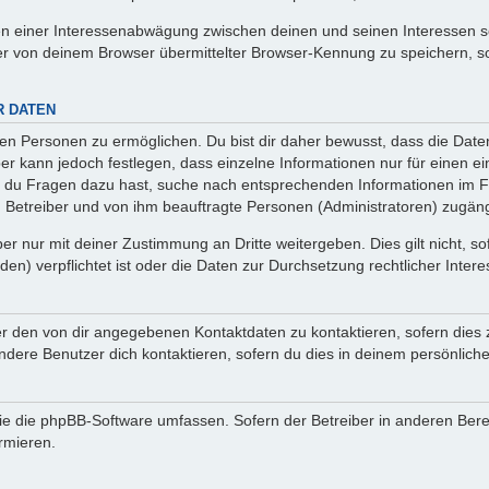
en einer Interessenabwägung zwischen deinen und seinen Interessen sow
r von deinem Browser übermittelter Browser-Kennung zu speichern, so
R DATEN
n Personen zu ermöglichen. Du bist dir daher bewusst, dass die Daten d
ber kann jedoch festlegen, dass einzelne Informationen nur für einen ei
n du Fragen dazu hast, suche nach entsprechenden Informationen im Fo
n Betreiber und von ihm beauftragte Personen (Administratoren) zugäng
r nur mit deiner Zustimmung an Dritte weitergeben. Dies gilt nicht, s
n) verpflichtet ist oder die Daten zur Durchsetzung rechtlicher Interes
er den von dir angegebenen Kontaktdaten zu kontaktieren, sofern dies 
andere Benutzer dich kontaktieren, sofern du dies in deinem persönliche
, die die phpBB-Software umfassen. Sofern der Betreiber in anderen Be
ormieren.