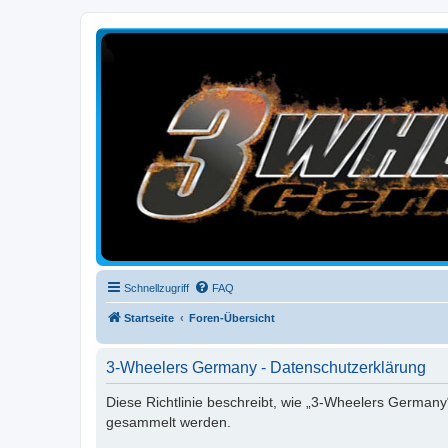
3-Wheelers Germany
Honda, Yamaha, Kawasaki Trike
Schnellzugriff
FAQ
Startseite
Foren-Übersicht
3-Wheelers Germany - Datenschutzerklärung
Diese Richtlinie beschreibt, wie „3-Wheelers Germany
gesammelt werden.