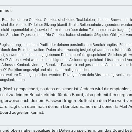
ammelt:
s Boards mehrere Cookies. Cookies sind kleine Textdateien, die dein Browser als
 sind die aktuelle ID deiner Sitzung (damit dir alle Seitenaufrufe zugeordnet werd
u nicht angemeldet bist) sowie Informationen über deine Teilnahme an Umfragen (s
eine Session-ID gespeichert. Die Cookies haben standardmäßig eine Gültigkeit von 
Registrierung, in deinem Profil oder deinem persönlichem Bereich angibst. Für di
rch den Betreiber weitere Daten als notwendig festgelegt wurden, so ist dies für 
llst, so werden die dort eingegebenen Daten ebenfalls gespeichert. Gleiches gilt, 
Die IP-Adresse wird weiterhin bei folgenden Aktionen gespeichert: Löschen und Än
l-Adresse, Kontoaktivierung, Benutzer-Passwort) und gescheiterte Anmeldeversuch
ine?“-Funktion angezeigt und nicht dauerhaft gespeichert.
 dass weitere Daten gespeichert werden. Dazu gehören dein Abstimmungsverhalten
gungsfunktionen.
(Hash) gespeichert, so dass es sicher ist. Jedoch wird dir empfohlen, 
ssel zu deinem Benutzerkonto für das Board, also geh mit ihm sorgsam
htigterweise nach deinem Passwort fragen. Solltest du dein Passwort v
are fragt dich dann nach deinem Benutzernamen und deiner E-Mail-Ad
Board zugreifen kannst.
en und oben näher spezifizierten Daten zu speichern, um das Board bet