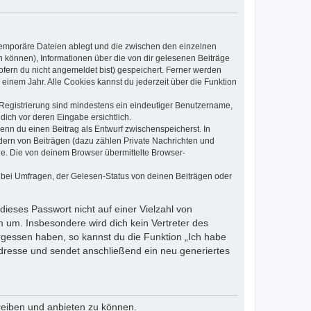
 temporäre Dateien ablegt und die zwischen den einzelnen
en können), Informationen über die von dir gelesenen Beiträge
ofern du nicht angemeldet bist) gespeichert. Ferner werden
einem Jahr. Alle Cookies kannst du jederzeit über die Funktion
e Registrierung sind mindestens ein eindeutiger Benutzername,
dich vor deren Eingabe ersichtlich.
wenn du einen Beitrag als Entwurf zwischenspeicherst. In
dern von Beiträgen (dazu zählen Private Nachrichten und
e. Die von deinem Browser übermittelte Browser-
 bei Umfragen, der Gelesen-Status von deinen Beiträgen oder
dieses Passwort nicht auf einer Vielzahl von
 um. Insbesondere wird dich kein Vertreter des
ergessen haben, so kannst du die Funktion „Ich habe
resse und sendet anschließend ein neu generiertes
reiben und anbieten zu können.