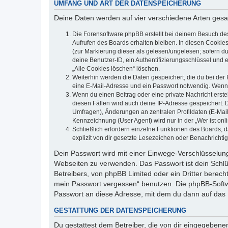
UMFANG UND ART DER DATENSPEICHERUNG
Deine Daten werden auf vier verschiedene Arten ges
Die Forensoftware phpBB erstellt bei deinem Besuch de
Aufrufen des Boards erhalten bleiben. In diesen Cookies
(zur Markierung dieser als gelesen/ungelesen; sofern d
deine Benutzer-ID, ein Authentifizierungsschlüssel und 
„Alle Cookies löschen“ löschen.
Weiterhin werden die Daten gespeichert, die du bei der 
eine E-Mail-Adresse und ein Passwort notwendig. Wenn du
Wenn du einen Beitrag oder eine private Nachricht erste
diesen Fällen wird auch deine IP-Adresse gespeichert. 
Umfragen), Änderungen an zentralen Profildaten (E-Mai
Kennzeichnung (User Agent) wird nur in der „Wer ist onl
Schließlich erfordern einzelne Funktionen des Boards,
explizit von dir gesetzte Lesezeichen oder Benachrichti
Dein Passwort wird mit einer Einwege-Verschlüsselung 
Webseiten zu verwenden. Das Passwort ist dein Schlü
Betreibers, von phpBB Limited oder ein Dritter berec
mein Passwort vergessen“ benutzen. Die phpBB-Softw
Passwort an diese Adresse, mit dem du dann auf das 
GESTATTUNG DER DATENSPEICHERUNG
Du gestattest dem Betreiber, die von dir eingegeben