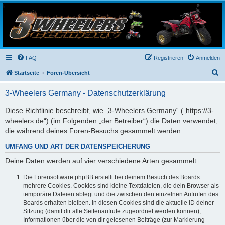
3-Wheelers Germany
Honda, Yamaha, Kawasaki Trike
FAQ
Registrieren
Anmelden
S
Startseite
Foren-Übersicht
u
3-Wheelers Germany - Datenschutzerklärung
c
h
Diese Richtlinie beschreibt, wie „3-Wheelers Germany“ („https://3-
wheelers.de“) (im Folgenden „der Betreiber“) die Daten verwendet,
e
die während deines Foren-Besuchs gesammelt werden.
UMFANG UND ART DER DATENSPEICHERUNG
Deine Daten werden auf vier verschiedene Arten gesammelt:
Die Forensoftware phpBB erstellt bei deinem Besuch des Boards
mehrere Cookies. Cookies sind kleine Textdateien, die dein Browser als
temporäre Dateien ablegt und die zwischen den einzelnen Aufrufen des
Boards erhalten bleiben. In diesen Cookies sind die aktuelle ID deiner
Sitzung (damit dir alle Seitenaufrufe zugeordnet werden können),
Informationen über die von dir gelesenen Beiträge (zur Markierung