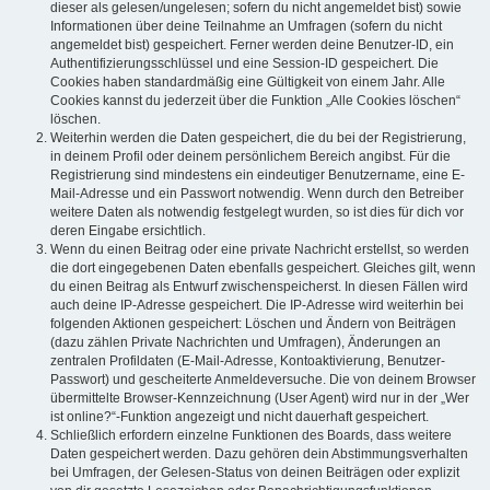
dieser als gelesen/ungelesen; sofern du nicht angemeldet bist) sowie
Informationen über deine Teilnahme an Umfragen (sofern du nicht
angemeldet bist) gespeichert. Ferner werden deine Benutzer-ID, ein
Authentifizierungsschlüssel und eine Session-ID gespeichert. Die
Cookies haben standardmäßig eine Gültigkeit von einem Jahr. Alle
Cookies kannst du jederzeit über die Funktion „Alle Cookies löschen“
löschen.
Weiterhin werden die Daten gespeichert, die du bei der Registrierung,
in deinem Profil oder deinem persönlichem Bereich angibst. Für die
Registrierung sind mindestens ein eindeutiger Benutzername, eine E-
Mail-Adresse und ein Passwort notwendig. Wenn durch den Betreiber
weitere Daten als notwendig festgelegt wurden, so ist dies für dich vor
deren Eingabe ersichtlich.
Wenn du einen Beitrag oder eine private Nachricht erstellst, so werden
die dort eingegebenen Daten ebenfalls gespeichert. Gleiches gilt, wenn
du einen Beitrag als Entwurf zwischenspeicherst. In diesen Fällen wird
auch deine IP-Adresse gespeichert. Die IP-Adresse wird weiterhin bei
folgenden Aktionen gespeichert: Löschen und Ändern von Beiträgen
(dazu zählen Private Nachrichten und Umfragen), Änderungen an
zentralen Profildaten (E-Mail-Adresse, Kontoaktivierung, Benutzer-
Passwort) und gescheiterte Anmeldeversuche. Die von deinem Browser
übermittelte Browser-Kennzeichnung (User Agent) wird nur in der „Wer
ist online?“-Funktion angezeigt und nicht dauerhaft gespeichert.
Schließlich erfordern einzelne Funktionen des Boards, dass weitere
Daten gespeichert werden. Dazu gehören dein Abstimmungsverhalten
bei Umfragen, der Gelesen-Status von deinen Beiträgen oder explizit