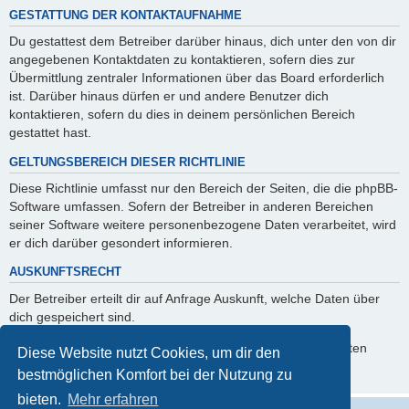
GESTATTUNG DER KONTAKTAUFNAHME
Du gestattest dem Betreiber darüber hinaus, dich unter den von dir
angegebenen Kontaktdaten zu kontaktieren, sofern dies zur
Übermittlung zentraler Informationen über das Board erforderlich
ist. Darüber hinaus dürfen er und andere Benutzer dich
kontaktieren, sofern du dies in deinem persönlichen Bereich
gestattet hast.
GELTUNGSBEREICH DIESER RICHTLINIE
Diese Richtlinie umfasst nur den Bereich der Seiten, die die phpBB-
Software umfassen. Sofern der Betreiber in anderen Bereichen
seiner Software weitere personenbezogene Daten verarbeitet, wird
er dich darüber gesondert informieren.
AUSKUNFTSRECHT
Der Betreiber erteilt dir auf Anfrage Auskunft, welche Daten über
dich gespeichert sind.
Du kannst jederzeit die Löschung bzw. Sperrung deiner Daten
Diese Website nutzt Cookies, um dir den
verlangen. Kontaktiere hierzu bitte den Betreiber.
bestmöglichen Komfort bei der Nutzung zu
bieten.
Mehr erfahren