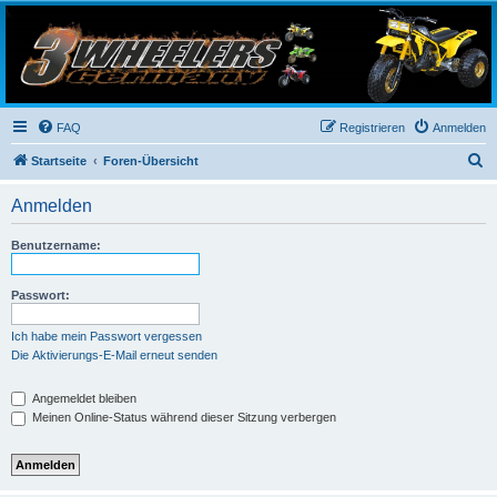
3-Wheelers Germany
Honda, Yamaha, Kawasaki Trike
FAQ
Registrieren
Anmelden
S
Startseite
Foren-Übersicht
u
Anmelden
c
h
Benutzername:
e
Passwort:
Ich habe mein Passwort vergessen
Die Aktivierungs-E-Mail erneut senden
Angemeldet bleiben
Meinen Online-Status während dieser Sitzung verbergen