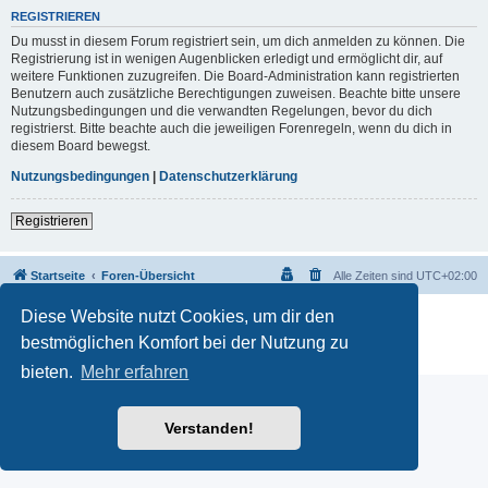
REGISTRIEREN
Du musst in diesem Forum registriert sein, um dich anmelden zu können. Die
Registrierung ist in wenigen Augenblicken erledigt und ermöglicht dir, auf
weitere Funktionen zuzugreifen. Die Board-Administration kann registrierten
Benutzern auch zusätzliche Berechtigungen zuweisen. Beachte bitte unsere
Nutzungsbedingungen und die verwandten Regelungen, bevor du dich
registrierst. Bitte beachte auch die jeweiligen Forenregeln, wenn du dich in
diesem Board bewegst.
Nutzungsbedingungen
|
Datenschutzerklärung
Registrieren
Startseite
Foren-Übersicht
Alle Zeiten sind
UTC+02:00
Diese Website nutzt Cookies, um dir den
Powered by
phpBB
® Forum Software © phpBB Limited
Deutsche Übersetzung durch
phpBB.de
bestmöglichen Komfort bei der Nutzung zu
Datenschutz
|
Nutzungsbedingungen
bieten.
Mehr erfahren
Verstanden!