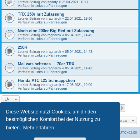
Letzter Beitrag von
scooty
«
25.04.2021, 11:17
Verfasst in
Links zu Fahrzeugen
TRX 250r mit Zulassung
Letzter Beitrag von
ragnarok
«
22.04.2021, 19:50
Verfasst in
Links zu Fahrzeugen
Noch eine 200er Big Red mit Zulassung
Letzter Beitrag von
ragnarok
«
05.04.2021, 14:45
Verfasst in
Links zu Fahrzeugen
250R
Letzter Beitrag von
ragnarok
«
05.04.2021, 14:43
Verfasst in
Links zu Fahrzeugen
Mal was seltenes.... 70er TRX
Letzter Beitrag von
ragnarok
«
05.04.2021, 14:42
Verfasst in
Links zu Fahrzeugen
Honda ATC 125 Schnäppchen
Letzter Beitrag von
ragnarok
«
17.03.2021, 19:00
Verfasst in
Links zu Fahrzeugen
Seite
1
von
18
1
2
3
4
5
18
Nächst
Die Suche ergab 446 Treffer
…
Diese Website nutzt Cookies, um dir den
bestmöglichen Komfort bei der Nutzung zu
Gehe zu
bieten.
Mehr erfahren
Startseite
Foren-Übersicht
Alle Zeiten sind
UTC+02:00