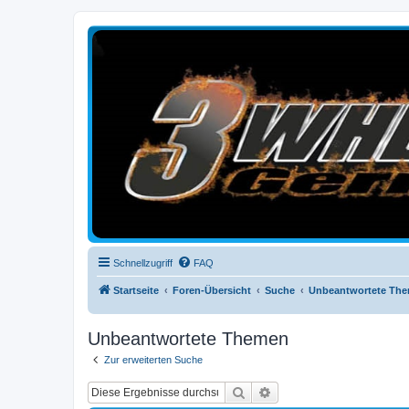
3-Wheelers Germany
Honda, Yamaha, Kawasaki Trike
Schnellzugriff
FAQ
Startseite
Foren-Übersicht
Suche
Unbeantwortete Th
Unbeantwortete Themen
Zur erweiterten Suche
Suche
Erweiterte Suche